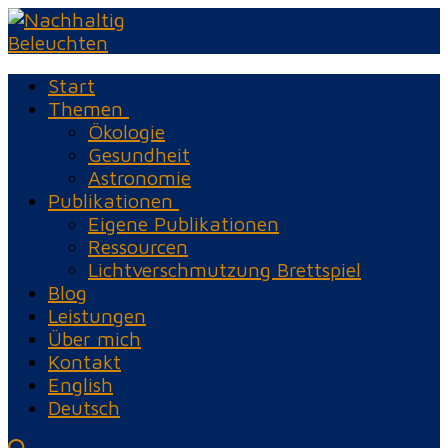
Zum
Menü
Schließen
Inhalt
springen
Start
Themen
Ökologie
Gesundheit
Astronomie
Publikationen
Eigene Publikationen
Ressourcen
Lichtverschmutzung Brettspiel
Blog
Leistungen
Über mich
Kontakt
English
Deutsch