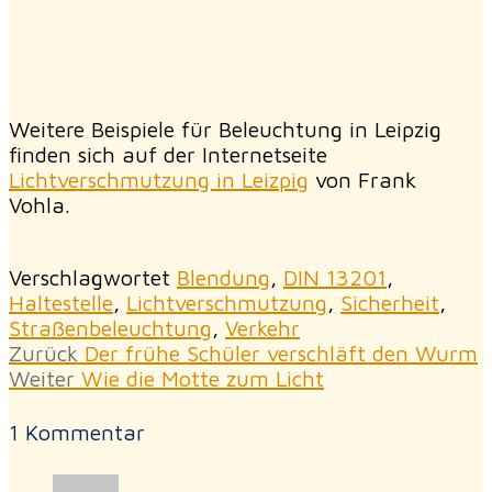
Weitere Beispiele für Beleuchtung in Leipzig
finden sich auf der Internetseite
Lichtverschmutzung in Leizpig
von Frank
Vohla.
Verschlagwortet
Blendung
,
DIN 13201
,
Haltestelle
,
Lichtverschmutzung
,
Sicherheit
,
Straßenbeleuchtung
,
Verkehr
Beitragsnavigation
Vorheriger
Zurück
Der frühe Schüler verschläft den Wurm
Nächster
Beitrag:
Weiter
Wie die Motte zum Licht
Beitrag:
1 Kommentar