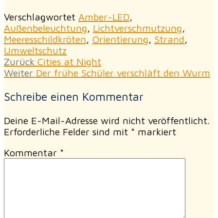
Verschlagwortet
Amber-LED
,
Außenbeleuchtung
,
Lichtverschmutzung
,
Meeresschildkröten
,
Orientierung
,
Strand
,
Umweltschutz
Beitragsnavigation
Vorheriger
Zurück
Cities at Night
Nächster
Beitrag:
Weiter
Der frühe Schüler verschläft den Wurm
Beitrag:
Schreibe einen Kommentar
Deine E-Mail-Adresse wird nicht veröffentlicht.
Erforderliche Felder sind mit
*
markiert
Kommentar
*