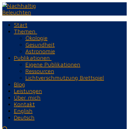
Zum
Menü
Schließen
Inhalt
springen
Start
Themen
Ökologie
Gesundheit
Astronomie
Publikationen
Eigene Publikationen
Ressourcen
Lichtverschmutzung Brettspiel
Blog
Leistungen
Über mich
Kontakt
English
Deutsch