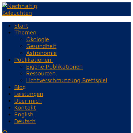
Zum
Menü
Schließen
Inhalt
springen
Start
Themen
Ökologie
Gesundheit
Astronomie
Publikationen
Eigene Publikationen
Ressourcen
Lichtverschmutzung Brettspiel
Blog
Leistungen
Über mich
Kontakt
English
Deutsch