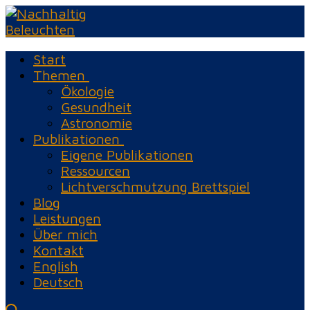
Zum
Menü
Schließen
Inhalt
springen
Start
Themen
Ökologie
Gesundheit
Astronomie
Publikationen
Eigene Publikationen
Ressourcen
Lichtverschmutzung Brettspiel
Blog
Leistungen
Über mich
Kontakt
English
Deutsch