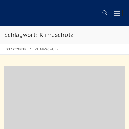
Zum
Inhalt
springen
Schlagwort:
Klimaschutz
Suchen nach:
STARTSEITE
KLIMASCHUTZ