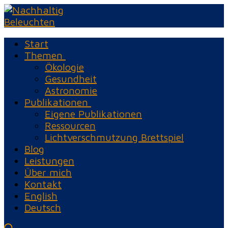
Zum
Menü
Schließen
Inhalt
springen
Start
Themen
Ökologie
Gesundheit
Astronomie
Publikationen
Eigene Publikationen
Ressourcen
Lichtverschmutzung Brettspiel
Blog
Leistungen
Über mich
Kontakt
English
Deutsch