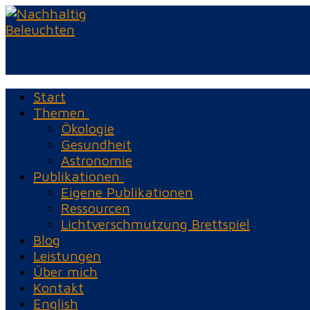
Zum
Menü
Schließen
Inhalt
springen
Start
Themen
Ökologie
Gesundheit
Astronomie
Publikationen
Eigene Publikationen
Ressourcen
Lichtverschmutzung Brettspiel
Blog
Leistungen
Über mich
Kontakt
English