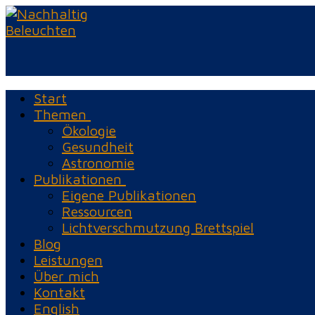
Zum
Menü
Schließen
Inhalt
springen
Start
Themen
Ökologie
Gesundheit
Astronomie
Publikationen
Eigene Publikationen
Ressourcen
Lichtverschmutzung Brettspiel
Blog
Leistungen
Über mich
Kontakt
English