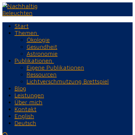
Zum
Menü
Schließen
Inhalt
springen
Start
Themen
Ökologie
Gesundheit
Astronomie
Publikationen
Eigene Publikationen
Ressourcen
Lichtverschmutzung Brettspiel
Blog
Leistungen
Über mich
Kontakt
English
Deutsch