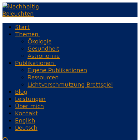
Zum
Menü
Schließen
Inhalt
springen
Start
Themen
Ökologie
Gesundheit
Astronomie
Publikationen
Eigene Publikationen
Ressourcen
Lichtverschmutzung Brettspiel
Blog
Leistungen
Über mich
Kontakt
English
Deutsch