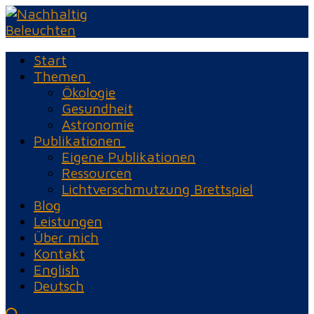
Zum
Menü
Schließen
Inhalt
springen
Start
Themen
Ökologie
Gesundheit
Astronomie
Publikationen
Eigene Publikationen
Ressourcen
Lichtverschmutzung Brettspiel
Blog
Leistungen
Über mich
Kontakt
English
Deutsch