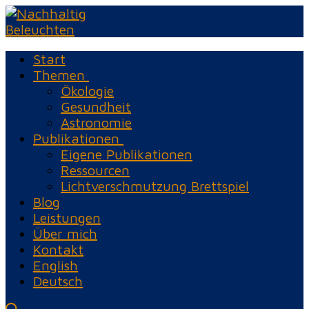
Zum
Menü
Schließen
Inhalt
springen
Start
Themen
Ökologie
Gesundheit
Astronomie
Publikationen
Eigene Publikationen
Ressourcen
Lichtverschmutzung Brettspiel
Blog
Leistungen
Über mich
Kontakt
English
Deutsch