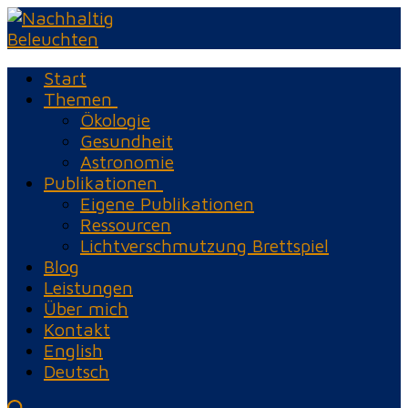
Zum
Menü
Schließen
Inhalt
springen
Start
Themen
Ökologie
Gesundheit
Astronomie
Publikationen
Eigene Publikationen
Ressourcen
Lichtverschmutzung Brettspiel
Blog
Leistungen
Über mich
Kontakt
English
Deutsch