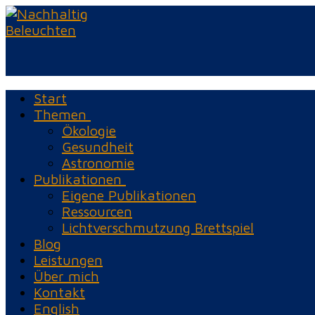
Zum
Menü
Schließen
Inhalt
springen
Start
Themen
Ökologie
Gesundheit
Astronomie
Publikationen
Eigene Publikationen
Ressourcen
Lichtverschmutzung Brettspiel
Blog
Leistungen
Über mich
Kontakt
English