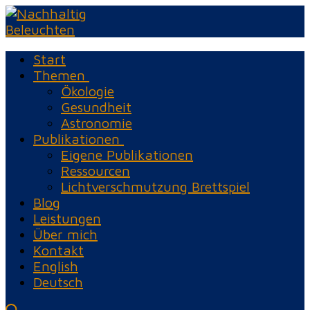
Zum
Menü
Schließen
Inhalt
springen
Start
Themen
Ökologie
Gesundheit
Astronomie
Publikationen
Eigene Publikationen
Ressourcen
Lichtverschmutzung Brettspiel
Blog
Leistungen
Über mich
Kontakt
English
Deutsch